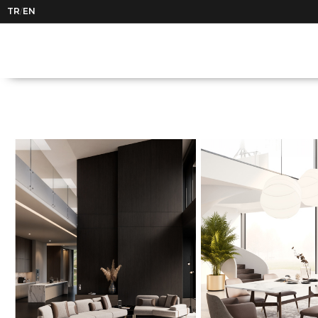
TR
EN
/
Ayın Seçkisi | Loda Mob