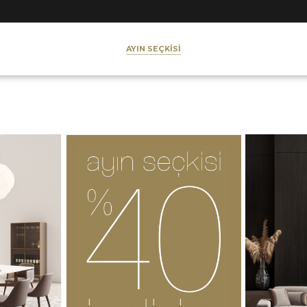
AYIN SEÇKİSİ
ilya