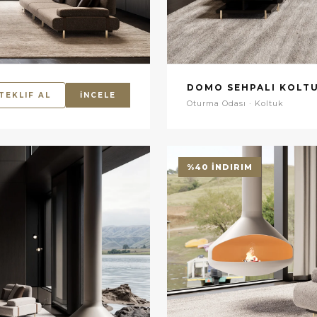
DOMO SEHPALI KOLT
TEKLIF AL
İNCELE
Oturma Odası · Koltuk
%40 İNDIRIM