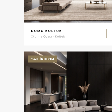
DOMO KOLTUK
Oturma Odası · Koltuk
%40 İNDIRIM