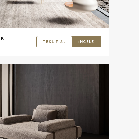
UK
TEKLIF AL
İNCELE