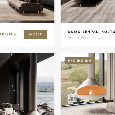
DOMO SEHPALI KOLT
TEKLIF AL
İNCELE
Oturma Odası · Koltuk
%40 İNDIRIM