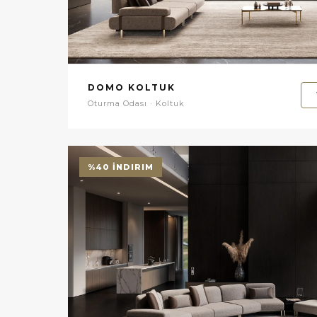
DOMO KOLTUK
Oturma Odası · Koltuk
%40 İNDIRIM