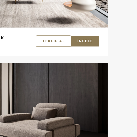
UK
TEKLIF AL
İNCELE