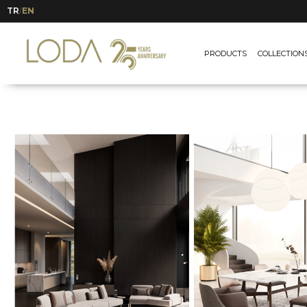
TR
EN
/
PRODUCTS
COLLECTION
Ayın Seçkisi | Loda Mob