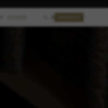
RANDEVU AL
AYIN SEÇKİSİ
ET