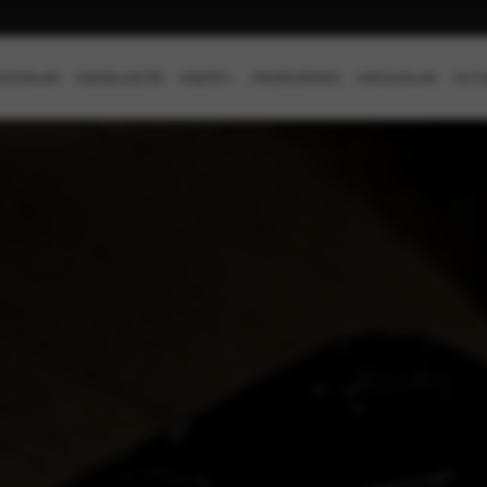
SİYONLAR
KİŞİSELLEŞTİR
KEŞFET
+
PROJELERİMİZ
MAĞAZALAR
OUTL