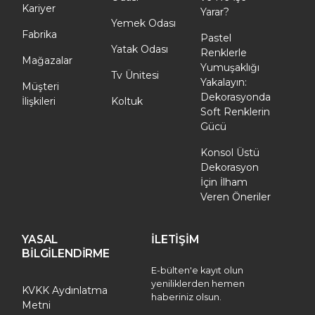
Kariyer
Yarar?
Yemek Odası
Fabrika
Pastel
Yatak Odası
Renklerle
Mağazalar
Yumuşaklığı
Tv Ünitesi
Yakalayın:
Müşteri
Dekorasyonda
İlişkileri
Koltuk
Soft Renklerin
Gücü
Konsol Üstü
Dekorasyon
İçin İlham
Veren Öneriler
YASAL
İLETİŞİM
BİLGİLENDİRME
E-bülten'e kayıt olun
yeniliklerden hemen
KVKK Aydınlatma
haberiniz olsun.
Metni