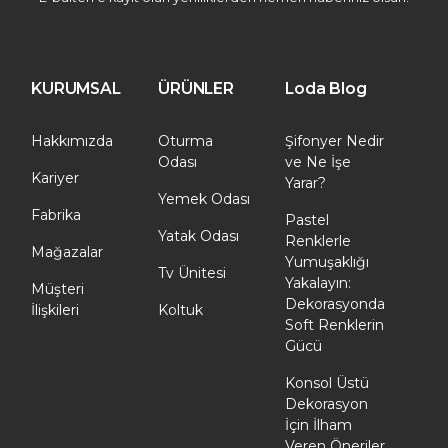
KURUMSAL
ÜRÜNLER
Loda Blog
Hakkımızda
Oturma
Şifonyer Nedir
Odası
ve Ne İşe
Kariyer
Yarar?
Yemek Odası
Fabrika
Pastel
Yatak Odası
Renklerle
Mağazalar
Yumuşaklığı
Tv Ünitesi
Yakalayın:
Müşteri
Dekorasyonda
İlişkileri
Koltuk
Soft Renklerin
Gücü
Konsol Üstü
Dekorasyon
İçin İlham
Veren Öneriler