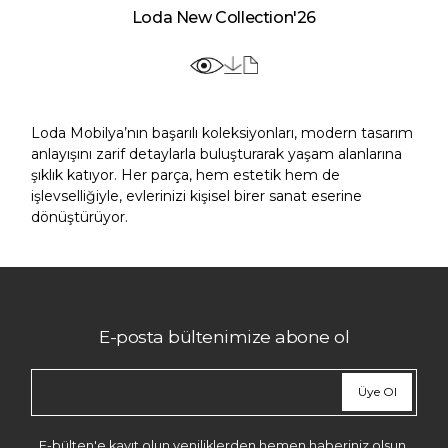
Loda New Collection'26
Loda Mobilya’nın başarılı koleksiyonları, modern tasarım
anlayışını zarif detaylarla buluşturarak yaşam alanlarına
şıklık katıyor. Her parça, hem estetik hem de
işlevselliğiyle, evlerinizi kişisel birer sanat eserine
dönüştürüyor.
E-posta bültenimize abone ol
Üye Ol
E-bülten'e kayıt olun yeniliklerden hemen haberiniz olsun.