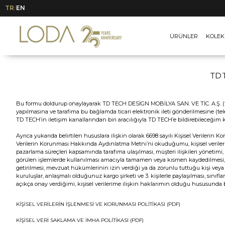
Ticari İleti Bilgilendirme
TR
EN
/
ÜRÜNLER
KOLEK
TD T
Bu formu doldurup onaylayarak TD TECH DESİGN MOBİLYA SAN. VE TİC. A.Ş. (“TD 
yapılmasına ve tarafıma bu bağlamda ticari elektronik ileti gönderilmesine (t
TD TECH’in iletişim kanallarından biri aracılığıyla TD TECH’e bildirebileceğim 
Ayrıca yukarıda belirtilen hususlara ilişkin olarak 6698 sayılı Kişisel Veriler
Verilerin Korunması Hakkında Aydınlatma Metni’ni okuduğumu, kişisel verilerim
pazarlama süreçleri kapsamında tarafıma ulaşılması, müşteri ilişkileri yöneti
görülen işlemlerde kullanılması amacıyla tamamen veya kısmen kaydedilmesi, dep
getirilmesi, mevzuat hükümlerinin izin verdiği ya da zorunlu tuttuğu kişi veya kur
kuruluşlar, anlaşmalı olduğunuz kargo şirketi ve 3. kişilerle paylaşılması, sın
açıkça onay verdiğimi, kişisel verilerime ilişkin haklarımın olduğu hususunda 
KİŞİSEL VERİLERİN İŞLENMESİ VE KORUNMASI POLİTİKASI (PDF)
KİŞİSEL VERİ SAKLAMA VE İMHA POLİTİKASI (PDF)