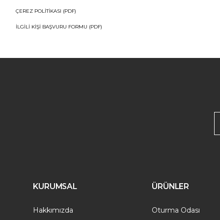
ÇEREZ POLİTİKASI (PDF)
İLGİLİ KİŞİ BAŞVURU FORMU (PDF)
KURUMSAL
ÜRÜNLER
Hakkımızda
Oturma Odası