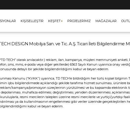
SİYONLAR
KİŞİSELLEŞTİR
KEŞFET
+
PROJELERİMİZ
MAĞAZALAR
OUTL
ECH DESIGN Mobilya San. ve Tic. A.Ş. Ticari İleti Bilgilendirme M
TECH” olarak anılacaktır.) reklam, ilan, kampanya, müşteri memnuniyeti anketi, Paz
elefon, sms, mms, e-posta veya diğer şekillerde) 6563 Sayılı Kanun uyarınca onay ver
konusunda detaylı bir şekilde bilgilendirildiğimi kabul ve beyan ederim.
in Korunması Kanunu (“KVKK”) uyarınca, TD TECH’e bildirdiğim her türlü kişisel bilgini
in işbu bilgilendirmede açıklandığı şekilde tarafıma hizmet sunulması, ürünlere bağ
mi, reklam/kampanya/promosyon süreçlerinin yürütülmesi ve bu kapsamda elektronik tic
olanması, muhafaza edilmesi, değiştirilmesi, yeniden düzenlenmesi, açıklanması, yurt
uluşlarla, resmi mercilerin talepleri üzerine resmi mercilerle ve yurtiçi/yurtdışı faali
ıflandırılması ya da kullanılmasının engellenmesi gibi veriler üzerinde gerçekleştiril
bilgilendirildiğimi kabul ve beyan ederim.