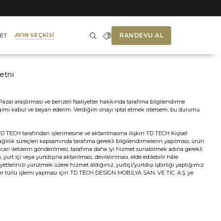
RANDEVU AL
AYIN SEÇKİSİ
ET
etni
ar araştırması ve benzeri faaliyetler hakkında tarafıma bilgilendirme
diğimi kabul ve beyan ederim. Verdiğim onayı iptal etmek istersem, bu durumu
n TD TECH tarafından işlenmesine ve aktarılmasına ilişkin TD TECH Kişisel
lılık süreçleri kapsamında tarafıma gerekli bilgilendirmelerin yapılması, ürün
ari iletilerin gönderilmesi, tarafıma daha iyi hizmet sunabilmek adına gerekli
 içi veya yurtdışına aktarılması, devralınması, elde edilebilir hâle
yetlerinizi yürütmek üzere hizmet aldığınız, yurtiçi/yurtdışı işbirliği yaptığımız
en her türlü işlemi yapması için TD TECH DESİGN MOBİLYA SAN. VE TİC. A.Ş.’ye