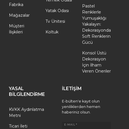
Yemek Odası
Fabrika
Pastel
Yatak Odası
Renklerle
Mağazalar
Yumuşaklığı
Tv Ünitesi
Yakalayın:
Müşteri
Dekorasyonda
İlişkileri
Koltuk
Soft Renklerin
Gücü
Konsol Üstü
Dekorasyon
İçin İlham
Veren Öneriler
YASAL
İLETİŞİM
BİLGİLENDİRME
E-bülten'e kayıt olun
yeniliklerden hemen
KVKK Aydınlatma
haberiniz olsun.
Metni
E-MAIL *
Ticari İleti