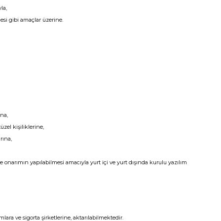
la,
esi gibi amaçlar üzerine.
na,
el kişiliklerine,
rına,
e onarımın yapılabilmesi amacıyla yurt içi ve yurt dışında kurulu yazılım
lara ve sigorta şirketlerine, aktarılabilmektedir.