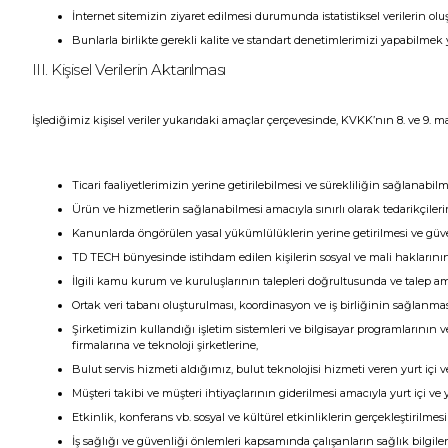
İnternet sitemizin ziyaret edilmesi durumunda istatistiksel verilerin ol
Bunlarla birlikte gerekli kalite ve standart denetimlerimizi yapabilmek
III. Kişisel Verilerin Aktarılması
İşlediğimiz kişisel veriler yukarıdaki amaçlar çerçevesinde, KVKK’nın 8. ve 9. m
Ticari faaliyetlerimizin yerine getirilebilmesi ve sürekliliğin sağlanabilm
Ürün ve hizmetlerin sağlanabilmesi amacıyla sınırlı olarak tedarikçileri
Kanunlarda öngörülen yasal yükümlülüklerin yerine getirilmesi ve güv
TD TECH bünyesinde istihdam edilen kişilerin sosyal ve mali haklarının
İlgili kamu kurum ve kuruluşlarının talepleri doğrultusunda ve talep am
Ortak veri tabanı oluşturulması, koordinasyon ve iş birliğinin sağlanması
Şirketimizin kullandığı işletim sistemleri ve bilgisayar programlarının
firmalarına ve teknoloji şirketlerine,
Bulut servis hizmeti aldığımız, bulut teknolojisi hizmeti veren yurt içi v
Müşteri takibi ve müşteri ihtiyaçlarının giderilmesi amacıyla yurt içi ve y
Etkinlik, konferans vb. sosyal ve kültürel etkinliklerin gerçekleştirilme
İş sağlığı ve güvenliği önlemleri kapsamında çalışanların sağlık bilgileri