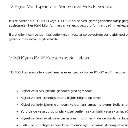
IV. Kişisel Veri Toplamanın Yöntemi ve Hukuki Sebebi
Kişisel verileriniz TD TECH veya TD TECH adına veri işleme yetkisine sahip gerç
sözleşmeler, her türlü bilgi formları, anketler, iş başvuru formları, çağrı merkez
Bu bilgiler, ticari ve idari faaliyetlerimizin, yasalar çerçevesinde sunulabilme
getirebilmesi amaçlarıyla edinilir.
V. İlgili Kişinin KVKK Kapsamındaki Hakları
TD TECH bünyesinde kişisel verisi işlenen gerçek kişiler KVKK’nın 11. maddesi u
Kişisel verisinin işlenip işlenmediğini öğrenme,
Kişisel verileri işlenmişse buna ilişkin bilgi talep etme,
Kişisel verilerin işlenme amacını ve bunların amacına uygun kullanılı
Yurt içinde veya yurt dışında kişisel verilerin aktarıldığı veya aktarılacağ
Kişisel verilerin eksik veya yanlış işlenmiş olması hâlinde bunların düze
KVKK ve ilgili diğer kanun hükümlerine uygun olarak işlenmiş olmasına 