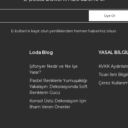
Üye Ol
E-bülten'e kayıt olun yeniliklerden hemen haberiniz olsun.
Loda Blog
YASAL BİLG
Şifonyer Nedir ve Ne İşe
KVKK Aydınla
Yarar?
Ticari İleti Bil
Pastel Renklerle Yumuşaklığı
Çerez Kullanım
Yakalayın: Dekorasyonda Soft
Renklerin Gücü
Konsol Üstü Dekorasyon İçin
İlham Veren Öneriler