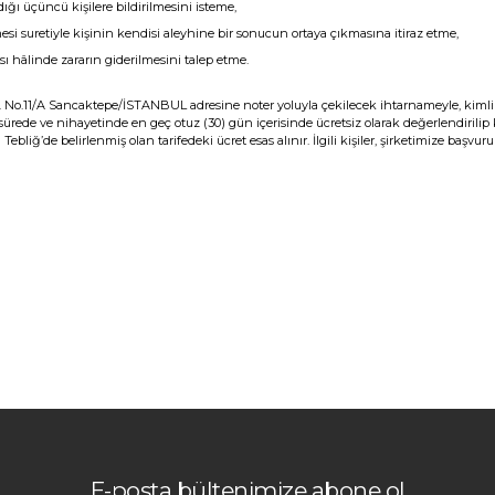
ığı üçüncü kişilere bildirilmesini isteme,
esi suretiyle kişinin kendisi aleyhine bir sonucun ortaya çıkmasına itiraz etme,
sı hâlinde zararın giderilmesini talep etme.
u Cad. No.11/A Sancaktepe/İSTANBUL adresine noter yoluyla çekilecek ihtarnameyle, kiml
kısa sürede ve nihayetinde en geç otuz (30) gün içerisinde ücretsiz olarak değerlendiril
iğ’de belirlenmiş olan tarifedeki ücret esas alınır. İlgili kişiler, şirketimize baş
E-posta bültenimize abone ol