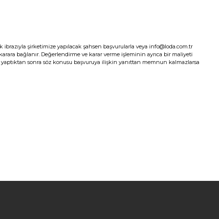
ik ibrazıyla şirketimize yapılacak şahsen başvurularla veya info@loda.com.tr
ip karara bağlanır. Değerlendirme ve karar verme işleminin ayrıca bir maliyeti
vuru yaptıktan sonra söz konusu başvuruya ilişkin yanıttan memnun kalmazlarsa