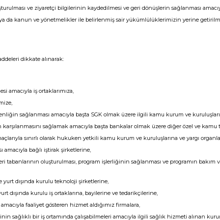
uşturulması ve ziyaretçi bilgilerinin kaydedilmesi ve geri dönüşlerin sağlanması amacıy
 ya da kanun ve yönetmelikler ile belirlenmiş sair yükümlülüklerimizin yerine getirilm
addeleri dikkate alınarak:
esi amacıyla iş ortaklarımıza,
mize,
enliğin sağlanması amacıyla başta SGK olmak üzere ilgili kamu kurum ve kuruluşları
 karşılanmasını sağlamak amacıyla başta bankalar olmak üzere diğer özel ve kamu tüz
açlarıyla sınırlı olarak hukuken yetkili kamu kurum ve kuruluşlarına ve yargı organla
 amacıyla bağlı iştirak şirketlerine,
 veri tabanlarının oluşturulması, program işlerliğinin sağlanması ve programın bakım v
e yurt dışında kurulu teknoloji şirketlerine,
urt dışında kurulu iş ortaklarına, bayilerine ve tedarikçilerine,
si amacıyla faaliyet gösteren hizmet aldığımız firmalara,
nin sağlıklı bir iş ortamında çalışabilmeleri amacıyla ilgili sağlık hizmeti alınan kurum