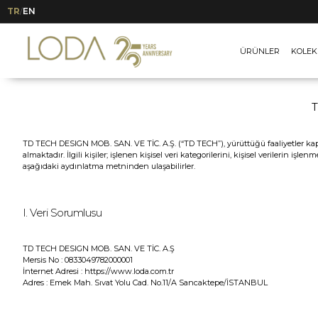
KVKK Aydınlatma Metni
TR
EN
/
ÜRÜNLER
KOLEK
T
TD TECH DESIGN MOB. SAN. VE TİC. A.Ş. (“TD TECH”), yürüttüğü faaliyetler kapsa
almaktadır. İlgili kişiler; işlenen kişisel veri kategorilerini, kişisel verilerin
aşağıdaki aydınlatma metninden ulaşabilirler.
I. Veri Sorumlusu
TD TECH DESIGN MOB. SAN. VE TİC. A.Ş
Mersis No : 0833049782000001
İnternet Adresi : https://www.loda.com.tr
Adres : Emek Mah. Sıvat Yolu Cad. No.11/A Sancaktepe/İSTANBUL