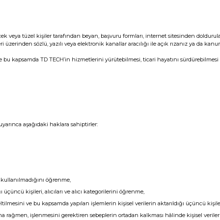
ek veya tüzel kişiler tarafından beyan, başvuru formları, internet sitesinden doldurul
leri üzerinden sözlü, yazılı veya elektronik kanallar aracılığı ile açık rızanız ya da k
si ve bu kapsamda TD TECH’in hizmetlerini yürütebilmesi, ticari hayatını sürdürebilmes
yarınca aşağıdaki haklara sahiptirler:
p kullanılmadığını öğrenme,
ı üçüncü kişileri, alıcıları ve alıcı kategorilerini öğrenme,
ltilmesini ve bu kapsamda yapılan işlemlerin kişisel verilerin aktarıldığı üçüncü kişile
rağmen, işlenmesini gerektiren sebeplerin ortadan kalkması hâlinde kişisel verileri