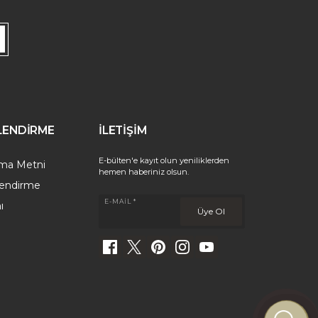
İLENDİRME
İLETİŞİM
E-bülten'e kayıt olun yeniliklerden
tma Metni
hemen haberiniz olsun.
gilendirme
E-MAIL *
ı