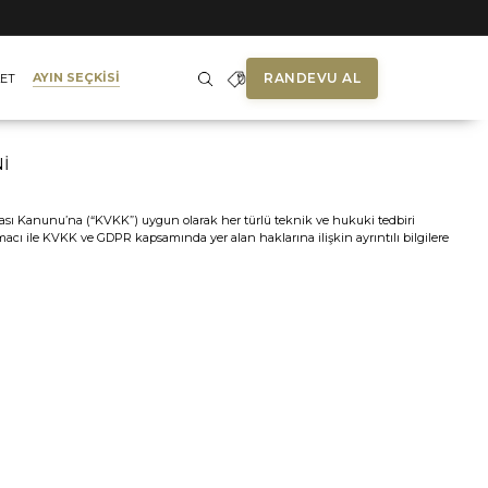
RANDEVU AL
AYIN SEÇKİSİ
ET
İ
nması Kanunu’na (“KVKK”) uygun olarak her türlü teknik ve hukuki tedbiri
ın amacı ile KVKK ve GDPR kapsamında yer alan haklarına ilişkin ayrıntılı bilgilere