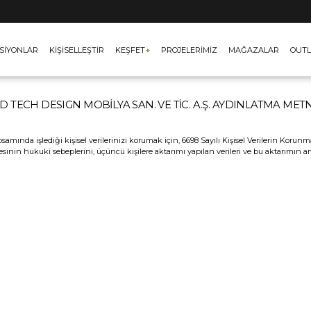
SİYONLAR
KİŞİSELLEŞTİR
KEŞFET
+
PROJELERİMİZ
MAĞAZALAR
OUTL
D TECH DESIGN MOBİLYA SAN. VE TİC. A.Ş. AYDINLATMA METN
mında işlediği kişisel verilerinizi korumak için, 6698 Sayılı Kişisel Verilerin Koru
 işlenmesinin hukuki sebeplerini, üçüncü kişilere aktarımı yapılan verileri ve bu aktarım