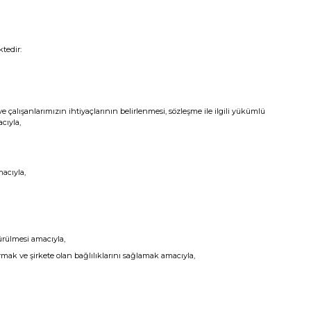
tedir:
e çalışanlarımızın ihtiyaçlarının belirlenmesi, sözleşme ile ilgili yükümlü
cıyla,
macıyla,
dürülmesi amacıyla,
mak ve şirkete olan bağlılıklarını sağlamak amacıyla,