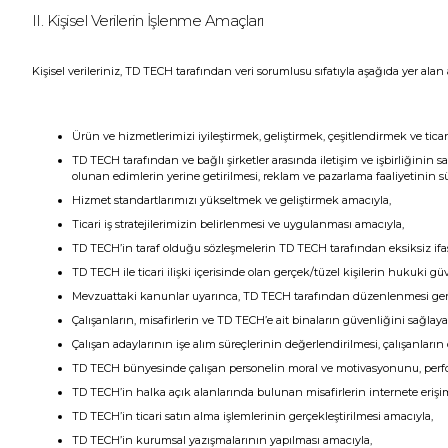
II. Kişisel Verilerin İşlenme Amaçları
Kişisel verileriniz, TD TECH tarafından veri sorumlusu sıfatıyla aşağıda yer a
Ürün ve hizmetlerimizi iyileştirmek, geliştirmek, çeşitlendirmek ve ticar
TD TECH tarafından ve bağlı şirketler arasında iletişim ve işbirliğinin 
olunan edimlerin yerine getirilmesi, reklam ve pazarlama faaliyetinin sü
Hizmet standartlarımızı yükseltmek ve geliştirmek amacıyla,
Ticari iş stratejilerimizin belirlenmesi ve uygulanması amacıyla,
TD TECH’in taraf olduğu sözleşmelerin TD TECH tarafından eksiksiz ifası 
TD TECH ile ticari ilişki içerisinde olan gerçek/tüzel kişilerin hukuki 
Mevzuattaki kanunlar uyarınca, TD TECH tarafından düzenlenmesi gereken
Çalışanların, misafirlerin ve TD TECH’e ait binaların güvenliğini sağlay
Çalışan adaylarının işe alım süreçlerinin değerlendirilmesi, çalışanları
TD TECH bünyesinde çalışan personelin moral ve motivasyonunu, performa
TD TECH’in halka açık alanlarında bulunan misafirlerin internete eriş
TD TECH’in ticari satın alma işlemlerinin gerçekleştirilmesi amacıyla,
TD TECH’in kurumsal yazışmalarının yapılması amacıyla,