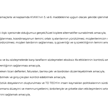
lan amaçlarla ve kapsamda KVKK’nın 5. ve 6. maddelerine uygun olacak şekilde işlenmek
i ilişki içerisinde olduğumuz gerçek/tüzel kişilere alternatifler sunabilmek amacıyla,
sağlanması, koordinasyonun temini, ortak iş alanlarının yürütülmesi, müşterilerimizin v
rdürülmesi, müşteri takibinin sağlanması, iş güvenliği ve iş sürekliliğinin temini ama
ve bu sözleşmelerde karşı tarafların sözleşmeleri eksiksiz ifa ettiklerinin kontrolü a
güvenliğinin sağlanması amacıyla,
 ticari defterleri, faturaları, banka çek ve bordroları düzenleyebilmek amacıyla,
abilmek ve giriş-çıkışları kontrol edebilmek amacıyla,
n özlük dosyalarının oluşturulması ve TD TECH’in insan kaynakları politikalarının sür
ns düzeyini ve memnuniyetlerini, birbirleriyle ve şirketle olan etkileşimlerini artır
imini sağlamak amacıyla,