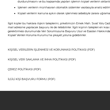
durdurulmasını ve bu kapsamda yapılan işlemin kişisel verilerin aktarıld
İşlenen verilerin münhasıran otomatik sistemler vasıtasıyla analiz edilm
Kişisel verilerin kanuna aykırı olarak işlenmesi sebebiyle zarara uğrama
İlgili kişiler bu haklara ilişkin taleplerini, şirketimizin Emek Mah. Sıvat Yol
mail adresine yapılacak başvuru ile de iletebilirler. İlgili kişinin talepleri en 
gerektirmesi durumunda Veri Sorumlusuna Başvuru Usul ve Esasları Hakkında Tebl
Kişisel Verileri Koruma Kurumu’na şikayet yoluna gidebilirler.
KİŞİSEL VERİLERİN İŞLENMESİ VE KORUNMASI POLİTİKASI (PDF)
KİŞİSEL VERİ SAKLAMA VE İMHA POLİTİKASI (PDF)
ÇEREZ POLİTİKASI (PDF)
İLGİLİ KİŞİ BAŞVURU FORMU (PDF)