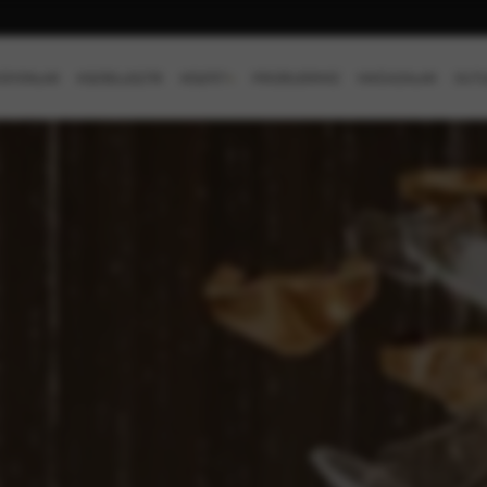
SİYONLAR
KİŞİSELLEŞTİR
KEŞFET
+
PROJELERİMİZ
MAĞAZALAR
OUTL