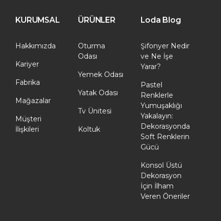
KURUMSAL
ÜRÜNLER
Loda Blog
Hakkımızda
Oturma
Şifonyer Nedir
Odası
ve Ne İşe
Kariyer
Yarar?
Yemek Odası
Fabrika
Pastel
Yatak Odası
Renklerle
Mağazalar
Yumuşaklığı
Tv Ünitesi
Yakalayın:
Müşteri
Dekorasyonda
İlişkileri
Koltuk
Soft Renklerin
Gücü
Konsol Üstü
Dekorasyon
İçin İlham
Veren Öneriler