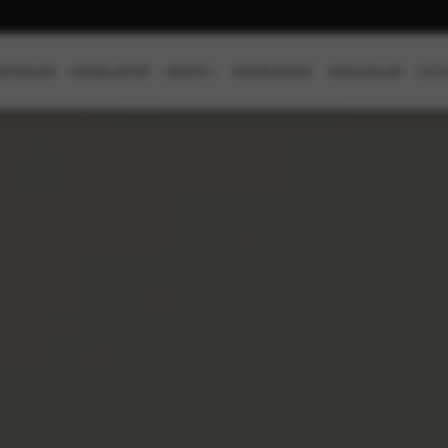
SİYONLAR
KİŞİSELLEŞTİR
KEŞFET
+
PROJELERİMİZ
MAĞAZALAR
OUTL