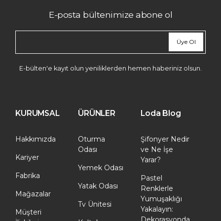
E-posta bültenimize abone ol
Üye Ol
E-bülten'e kayıt olun yeniliklerden hemen haberiniz olsun.
KURUMSAL
ÜRÜNLER
Loda Blog
Hakkımızda
Oturma
Şifonyer Nedir
Odası
ve Ne İşe
Kariyer
Yarar?
Yemek Odası
Fabrika
Pastel
Yatak Odası
Renklerle
Mağazalar
Yumuşaklığı
Tv Ünitesi
Yakalayın:
Müşteri
Dekorasyonda