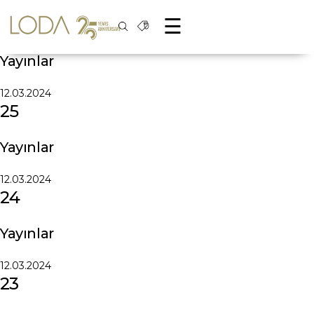
Yayınlar
Y
a
y
ı
n
l
a
r
☰
12
Yayınlar
12.03.2024
25
Yayınlar
12.03.2024
24
Yayınlar
12.03.2024
23