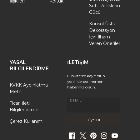
İlişkileri
Koltuk
Soft Renklerin
Gücü
Konsol Üstü
Dekorasyon
İçin İlham
Veren Öneriler
YASAL
İLETİŞİM
BİLGİLENDİRME
E-bülten'e kayıt olun
yeniliklerden hemen
KVKK Aydınlatma
haberiniz olsun.
Metni
E-MAIL *
Ticari İleti
Bilgilendirme
Çerez Kullanımı