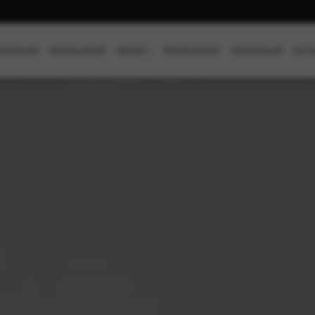
SİYONLAR
KİŞİSELLEŞTİR
KEŞFET
+
PROJELERİMİZ
MAĞAZALAR
OUTL