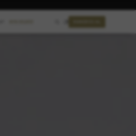
RANDEVU AL
AYIN SEÇKİSİ
ET