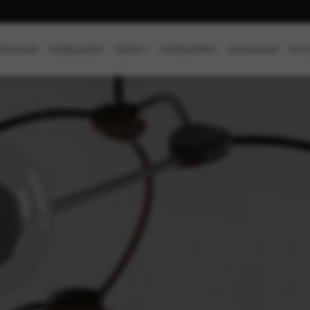
SİYONLAR
KİŞİSELLEŞTİR
KEŞFET
+
PROJELERİMİZ
MAĞAZALAR
OUTL