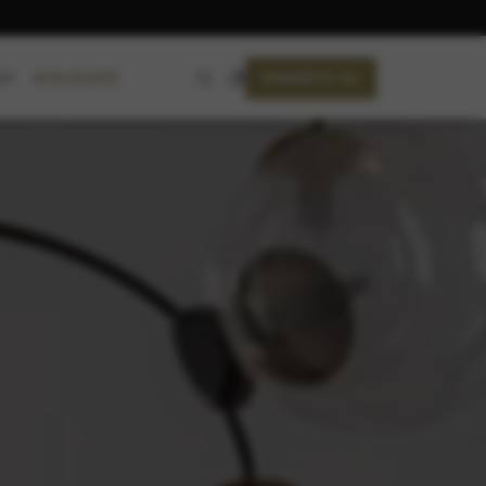
RANDEVU AL
AYIN SEÇKİSİ
ET