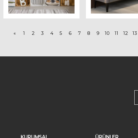
«
1
2
3
4
5
6
7
8
9
10
11
12
13
KURUMSAL
ÜRÜNLER