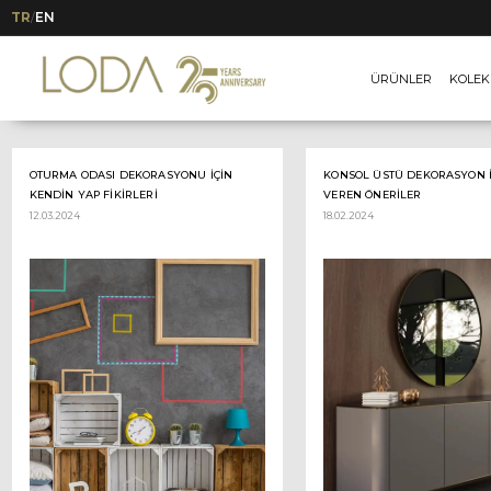
TR
EN
/
Blog
ÜRÜNLER
KOLEK
OTURMA ODASI DEKORASYONU İÇİN
KONSOL ÜSTÜ DEKORASYON İ
KENDİN YAP FİKİRLERİ
VEREN ÖNERILER
12.03.2024
18.02.2024