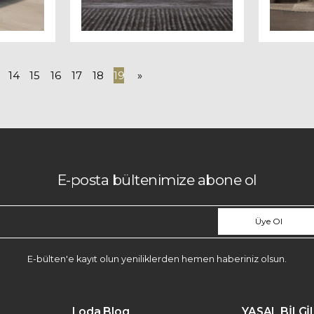
14
15
16
17
18
19
»
E-posta bültenimize abone ol
Üye Ol
E-bülten'e kayıt olun yeniliklerden hemen haberiniz olsun.
Loda Blog
YASAL BİLG