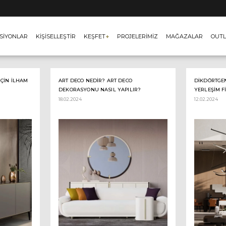
SİYONLAR
KİŞİSELLEŞTİR
KEŞFET
+
PROJELERİMİZ
MAĞAZALAR
OUTL
ÇIN İLHAM
ART DECO NEDIR? ART DECO
DIKDÖRTGE
DEKORASYONU NASIL YAPILIR?
YERLEŞIM F
18.02.2024
12.02.2024