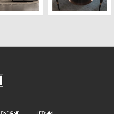
İLENDİRME
İLETİŞİM