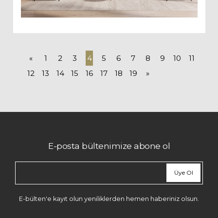
«
1
2
3
4
5
6
7
8
9
10
11
12
13
14
15
16
17
18
19
»
E-posta bültenimize abone ol
Üye Ol
E-bülten'e kayıt olun yeniliklerden hemen haberiniz olsun.