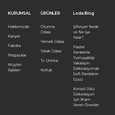
KURUMSAL
ÜRÜNLER
Loda Blog
Hakkımızda
Oturma
Şifonyer Nedir
Odası
ve Ne İşe
Kariyer
Yarar?
Yemek Odası
Fabrika
Pastel
Yatak Odası
Renklerle
Mağazalar
Yumuşaklığı
Tv Ünitesi
Yakalayın:
Müşteri
Dekorasyonda
İlişkileri
Koltuk
Soft Renklerin
Gücü
Konsol Üstü
Dekorasyon
İçin İlham
Veren Öneriler