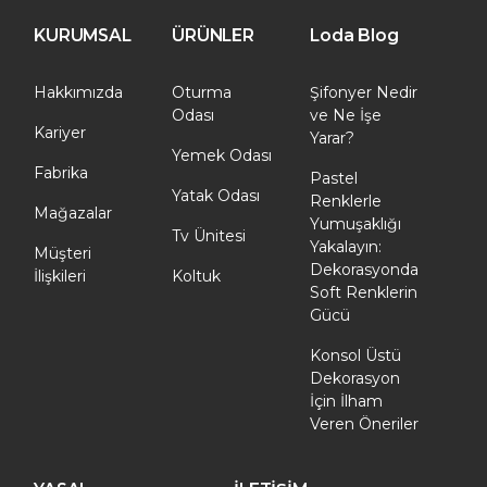
KURUMSAL
ÜRÜNLER
Loda Blog
Hakkımızda
Oturma
Şifonyer Nedir
Odası
ve Ne İşe
Kariyer
Yarar?
Yemek Odası
Fabrika
Pastel
Yatak Odası
Renklerle
Mağazalar
Yumuşaklığı
Tv Ünitesi
Yakalayın:
Müşteri
Dekorasyonda
İlişkileri
Koltuk
Soft Renklerin
Gücü
Konsol Üstü
Dekorasyon
İçin İlham
Veren Öneriler