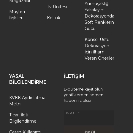
Mağazalar
Yumuşaklığı
Tv Ünitesi
Yakalayın:
Müşteri
Dekorasyonda
İlişkileri
Koltuk
Soft Renklerin
Gücü
Konsol Üstü
Dekorasyon
İçin İlham
Veren Öneriler
YASAL
İLETİŞİM
BİLGİLENDİRME
E-bülten'e kayıt olun
yeniliklerden hemen
KVKK Aydınlatma
haberiniz olsun.
Metni
E-MAIL *
Ticari İleti
Bilgilendirme
Çerez Kullanımı