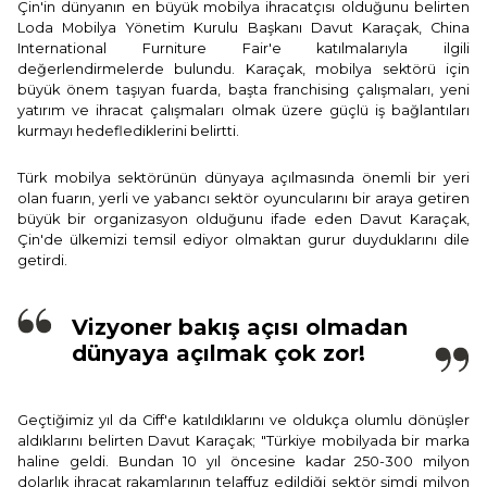
Çin'in dünyanın en büyük mobilya ihracatçısı olduğunu belirten
Loda Mobilya Yönetim Kurulu Başkanı Davut Karaçak, China
International Furniture Fair'e katılmalarıyla ilgili
değerlendirmelerde bulundu. Karaçak, mobilya sektörü için
büyük önem taşıyan fuarda, başta franchising çalışmaları, yeni
yatırım ve ihracat çalışmaları olmak üzere güçlü iş bağlantıları
kurmayı hedeflediklerini belirtti.
Türk mobilya sektörünün dünyaya açılmasında önemli bir yeri
olan fuarın, yerli ve yabancı sektör oyuncularını bir araya getiren
büyük bir organizasyon olduğunu ifade eden Davut Karaçak,
Çin'de ülkemizi temsil ediyor olmaktan gurur duyduklarını dile
getirdi.
Vizyoner bakış açısı olmadan
dünyaya açılmak çok zor!
Geçtiğimiz yıl da Ciff'e katıldıklarını ve oldukça olumlu dönüşler
aldıklarını belirten Davut Karaçak; "Türkiye mobilyada bir marka
haline geldi. Bundan 10 yıl öncesine kadar 250-300 milyon
dolarlık ihracat rakamlarının telaffuz edildiği sektör şimdi milyon