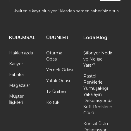
E-bülten'e kayıt olun yeniliklerden hemen haberiniz olsun.
KURUMSAL
ÜRÜNLER
Loda Blog
Hakkımızda
Oturma
Şifonyer Nedir
Odası
ve Ne İşe
Kariyer
Yarar?
Yemek Odası
Fabrika
Pastel
Yatak Odası
Renklerle
Mağazalar
Yumuşaklığı
Tv Ünitesi
Yakalayın:
Müşteri
Dekorasyonda
İlişkileri
Koltuk
Soft Renklerin
Gücü
Konsol Üstü
Dekorasyon