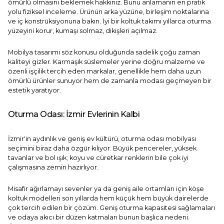
ömürlü olmasını beklemek hakkınız. Bunu anlamanın en pratik
yolu fiziksel inceleme. Ürünün arka yüzüne, birleşim noktalarına
ve iç konstrüksiyonuna bakın. İyi bir
koltuk takımı
yıllarca oturma
yüzeyini korur, kumaşı solmaz, dikişleri açılmaz.
Mobilya tasarımı
söz konusu olduğunda sadelik çoğu zaman
kaliteyi gizler. Karmaşık süslemeler yerine doğru malzeme ve
özenli işçilik tercih eden markalar, genellikle hem daha uzun
ömürlü ürünler sunuyor hem de zamanla modası geçmeyen bir
estetik yaratıyor.
Oturma Odası: İzmir Evlerinin Kalbi
İzmir'in aydınlık ve geniş ev kültürü, oturma odası mobilyası
seçimini biraz daha özgür kılıyor. Büyük pencereler, yüksek
tavanlar ve bol ışık; koyu ve cüretkar renklerin bile çok iyi
çalışmasına zemin hazırlıyor.
Misafir ağırlamayı sevenler ya da geniş aile ortamları için
köşe
koltuk
modelleri son yıllarda hem küçük hem büyük dairelerde
çok tercih edilen bir çözüm. Geniş oturma kapasitesi sağlamaları
ve odaya akıcı bir düzen katmaları bunun başlıca nedeni.