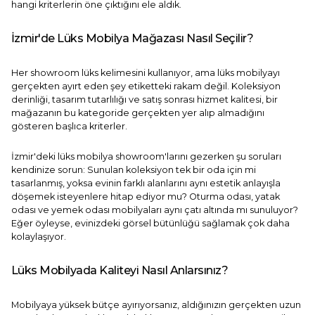
hangi kriterlerin öne çıktığını ele aldık.
İzmir'de Lüks Mobilya Mağazası Nasıl Seçilir?
Her showroom lüks kelimesini kullanıyor, ama lüks mobilyayı
gerçekten ayırt eden şey etiketteki rakam değil. Koleksiyon
derinliği, tasarım tutarlılığı ve satış sonrası hizmet kalitesi, bir
mağazanın bu kategoride gerçekten yer alıp almadığını
gösteren başlıca kriterler.
İzmir'deki lüks mobilya showroom'larını gezerken şu soruları
kendinize sorun: Sunulan koleksiyon tek bir oda için mi
tasarlanmış, yoksa evinin farklı alanlarını aynı estetik anlayışla
döşemek isteyenlere hitap ediyor mu?
Oturma odası
,
yatak
odası
ve
yemek odası
mobilyaları aynı çatı altında mı sunuluyor?
Eğer öyleyse, evinizdeki görsel bütünlüğü sağlamak çok daha
kolaylaşıyor.
Lüks Mobilyada Kaliteyi Nasıl Anlarsınız?
Mobilyaya yüksek bütçe ayırıyorsanız, aldığınızın gerçekten uzun