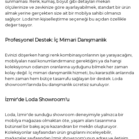
sunmaması. Renk, kumaş, boyut gibi detayları mekan
ölçülerinize ve zevkinize göre ayarlayabilmek, standart bir ürün
almak yerine gerçekten size ait bir mobilya sahibi olmanızı
sağlıyor. Loda'nın
kişiselleştirme
seçeneği bu açıdan özellikle
değer taşıyor.
Profesyonel Destek: İç Mimari Danışmanlık
Evinizi döşerken hangi renk kombinasyonlarının işe yarayacağını,
mobilyaları nasıl konumlandırmanız gerektiğini ya da hangi
koleksiyonun odanızın oranlarına uyduğunu bilmek her zaman
kolay değil.
İç mimari danışmanlık
hizmeti, bu kararsızlık anlarında
hem zaman hem bütçe tasarrufu sağlayan bir destek. Loda
showroom'larında bu danışmanlık ücretsiz sunuluyor.
İzmir'de Loda Showroom'u
Loda, İzmir'de sunduğu showroom deneyimiyle yalnızca bir
mobilya mağazası olmaktan öte, yaşam alanı tasarımına
bütünsel bir bakış açısı kazandıran bir mekân oluşturuyor.
Koleksiyonlar
sayfasından ürün gruplarını inceleyebilir,
mağazalar
sayfasından İzmir showroom'unun adres ve iletişim