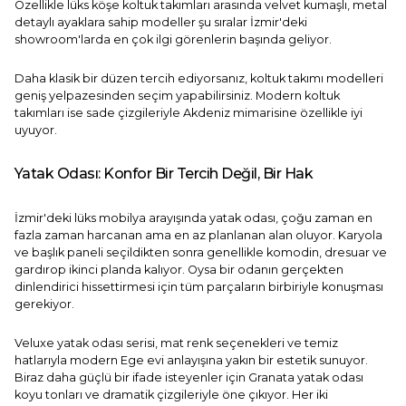
Özellikle
lüks köşe koltuk takımları
arasında velvet kumaşlı, metal
detaylı ayaklara sahip modeller şu sıralar İzmir'deki
showroom'larda en çok ilgi görenlerin başında geliyor.
Daha klasik bir düzen tercih ediyorsanız,
koltuk takımı modelleri
geniş yelpazesinden seçim yapabilirsiniz.
Modern koltuk
takımları
ise sade çizgileriyle Akdeniz mimarisine özellikle iyi
uyuyor.
Yatak Odası: Konfor Bir Tercih Değil, Bir Hak
İzmir'deki lüks mobilya arayışında yatak odası, çoğu zaman en
fazla zaman harcanan ama en az planlanan alan oluyor. Karyola
ve başlık paneli seçildikten sonra genellikle komodin, dresuar ve
gardırop ikinci planda kalıyor. Oysa bir odanın gerçekten
dinlendirici hissettirmesi için tüm parçaların birbiriyle konuşması
gerekiyor.
Veluxe yatak odası
serisi, mat renk seçenekleri ve temiz
hatlarıyla modern Ege evi anlayışına yakın bir estetik sunuyor.
Biraz daha güçlü bir ifade isteyenler için
Granata yatak odası
koyu tonları ve dramatik çizgileriyle öne çıkıyor. Her iki