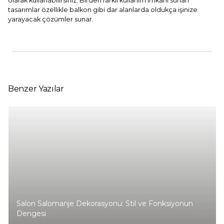
olarak kullanabilirsiniz. Birden farklı kullanım imkanı sunan
tasarımlar özellikle balkon gibi dar alanlarda oldukça işinize
yarayacak çözümler sunar.
Benzer Yazılar
Salon Salomanje Dekorasyonu: Stil ve Fonksiyonun
Dengesi