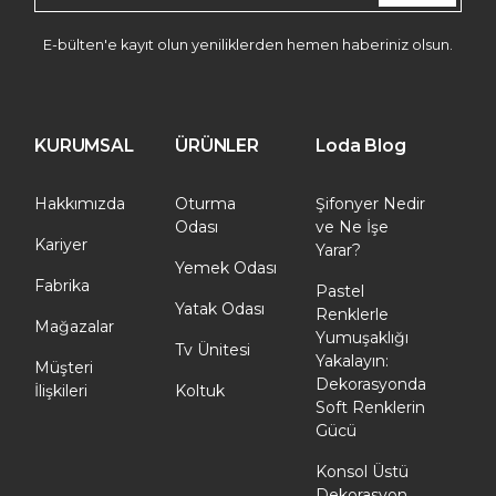
E-bülten'e kayıt olun yeniliklerden hemen haberiniz olsun.
KURUMSAL
ÜRÜNLER
Loda Blog
Hakkımızda
Oturma
Şifonyer Nedir
Odası
ve Ne İşe
Kariyer
Yarar?
Yemek Odası
Fabrika
Pastel
Yatak Odası
Renklerle
Mağazalar
Yumuşaklığı
Tv Ünitesi
Yakalayın:
Müşteri
Dekorasyonda
İlişkileri
Koltuk
Soft Renklerin
Gücü
Konsol Üstü
Dekorasyon