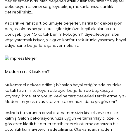
değerlerden birisi olan berjerleri etkili kullanarak sizler de kişisel
dekorasyon tarzınızı sergileyebilir, iç mekanlarınıza canlılık
getirebilirsiniz..
Kabarık ve rahat sırt bölümüyle berjerler, harika bir dekorasyon
parçası olmasının yanı sıra kişiler için özel keyif alanlarına da
dönüşebiliyor. “O koltuk benim koltuğum!” diyebileceğiniz bir
köşe yaratmak istiyor, şıklığı ve konforu tek ürünle yaşamayı hayal
ediyorsanız berjerlere şans vermelisiniz.
Modern mi Klasik mi?
Mükemmel dekore edilmiş bir salon hayal ettiğimizde mutlaka
koltuk takımını süsleyen etkileyici berjerleri de baş köşeye
koymayı ihmal etmiyoruz. Peki ne tarz berjerleri tercih etmeliyiz?
Modern mi yoksa klasik tarz mı salonunuzu daha şık gösterir?
Aslında bu sorunun cevabı tamamen sizin kişisel zevklerinize
kalmış. Salon dekorasyonunuza uygun ve tamamlayıcı özellik
gösteren klasik bir berjer tercih ederek oturma odanızda bir
bütünlük kurmayı tercih edebilirsiniz. Öte yandan, modern