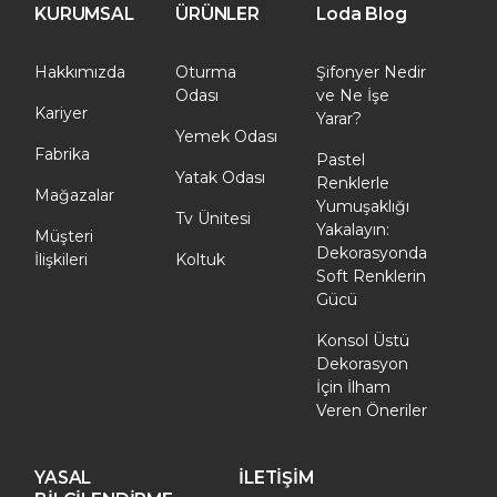
KURUMSAL
ÜRÜNLER
Loda Blog
Hakkımızda
Oturma
Şifonyer Nedir
Odası
ve Ne İşe
Kariyer
Yarar?
Yemek Odası
Fabrika
Pastel
Yatak Odası
Renklerle
Mağazalar
Yumuşaklığı
Tv Ünitesi
Yakalayın:
Müşteri
Dekorasyonda
İlişkileri
Koltuk
Soft Renklerin
Gücü
Konsol Üstü
Dekorasyon
İçin İlham
Veren Öneriler
YASAL
İLETİŞİM